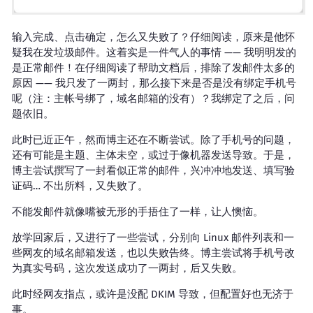
输入完成、点击确定，怎么又失败了？仔细阅读，原来是他怀
疑我在发垃圾邮件。这着实是一件气人的事情 —— 我明明发的
是正常邮件！在仔细阅读了帮助文档后，排除了发邮件太多的
原因 —— 我只发了一两封，那么接下来是否是没有绑定手机号
呢（注：主帐号绑了，域名邮箱的没有）？我绑定了之后，问
题依旧。
此时已近正午，然而博主还在不断尝试。除了手机号的问题，
还有可能是主题、主体未空，或过于像机器发送导致。于是，
博主尝试撰写了一封看似正常的邮件，兴冲冲地发送、填写验
证码… 不出所料，又失败了。
不能发邮件就像嘴被无形的手捂住了一样，让人懊恼。
放学回家后，又进行了一些尝试，分别向 Linux 邮件列表和一
些网友的域名邮箱发送，也以失败告终。博主尝试将手机号改
为真实号码，这次发送成功了一两封，后又失败。
此时经网友指点，或许是没配 DKIM 导致，但配置好也无济于
事。