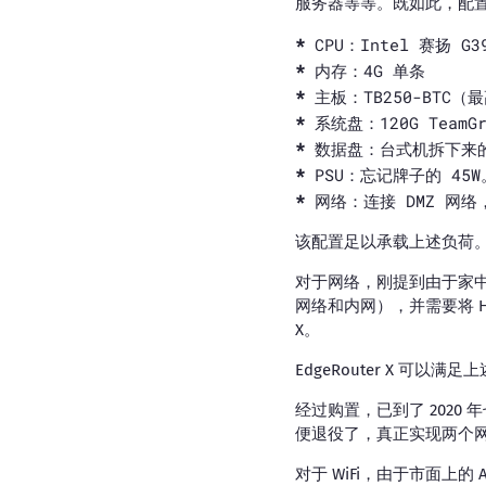
服务器等等。既如此，配
CPU：Intel 赛扬 G
内存：4G 单条
主板：TB250-BTC（
系统盘：120G TeamGr
数据盘：台式机拆下来的
PSU：忘记牌子的 45W
网络：连接 DMZ 网
该配置足以承载上述负荷
对于网络，刚提到由于家中
网络和内网），并需要将 H
X。
EdgeRouter X 可以满
经过购置，已到了 2020 
便退役了，真正实现两个网
对于 WiFi，由于市面上的 