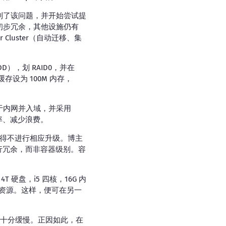
到了该问题，并开始尝试提
初步冗余，其他设施仍有
r Cluster（自动迁移、集
D），划 RAID0，并在
的缓存设为 100M 内存，
于内网并入域，并采用
效率、减少浪费。
架构不得不进行相应升级。博主
级别进行冗余，而非容器级别。容
硬盘，i5 四核，16G 内
可用资源。这样，便可在另一
，十分缓慢。正因如此，在