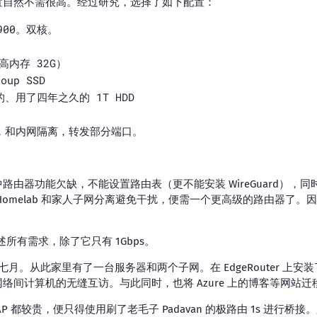
置自然不需很高。经过研究，选择了如下配置：
3900。双核。
最高内存 32G）
oup SSD
、用了四年之久的 1T HDD
。
络，和内网隔离，转发部分端口。
。
路由器功能欠缺，不能设置路由表（更不能安装 WireGuard），
omelab 和家人子网分离避免干扰，便需一个更高级的路由器了。因此，我
足上述所有需求，除了它只有 1Gbps。
年七月。从此家里有了一台服务器和两个子网。在 EdgeRouter 上安装了 
络间计算机的无缝互访。与此同时，也将 Azure 上的博客等网站迁
AP 都较贵，便只得使用刷了老毛子 Padavan 的极路由 1s 进行桥接。只