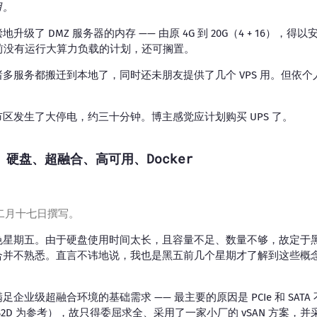
月。
了 DMZ 服务器的内存 —— 由原 4G 到 20G（4 + 16），得以安装 
目前没有运行大算力负载的计划，还可搁置。
多服务都搬迁到本地了，同时还未朋友提供了几个 VPS 用。但依
。
区发生了大停电，约三十分钟。博主感觉应计划购买 UPS 了。
、硬盘、超融合、高可用、Docker
二月十七日撰写。
色星期五。由于硬盘使用时间太长，且容量不足、数量不够，故定于
合并不熟悉。直言不讳地说，我也是黑五前几个星期才了解到这些概
业级超融合环境的基础需求 —— 最主要的原因是 PCIe 和 SATA 
S2D 为参考），故只得委屈求全、采用了一家小厂的 vSAN 方案，并采用