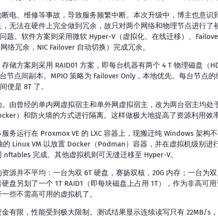
的断电、维修等事故，导致服务频繁中断。本次升级中，博主也意识
足，无法在硬件上完全做到冗余，故只对两个网络和物理节点进行了
lure」的问题。软件方案则采用微软 Hyper-V（虚拟化、在线迁移）、Failove
g（网络冗余，NIC Failover 自动切换）完成冗余。
方案则采用 RAID01 方案，即每台机器有两个 4 T 物理磁盘（HD
在两台节点间副本。MPIO 策略为 Failover Only，本地优先。每台节点
空间便是 8T 了。
动。由曾经的单内网虚拟宿主和单外网虚拟宿主，改为两台宿主均处
（Docker）和防火墙的方式进行隔离。这样做极大地提高了资源利用
运行在 Proxmox VE 的 LXC 容器上，现搬迁纯 Windows 
单独的 Linux VM 以放置 Docker（Podman）容器，并在虚拟机
 nftables 完成。其他虚拟机则可无缝迁移至 Hyper-V。
并不平均：一台为双 6T 硬盘，赛扬双核，20G 内存；一台为双 4T 
盘另划了一个 1T RAID1（即每块磁盘上占用 1T），作为非高
行一些不需高可用的虚拟机了。
金有限，性能受到极大限制。测试结果显示连续读写只有 22MB/s