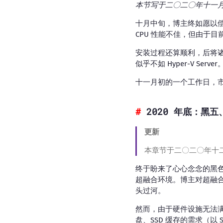
本节写于二〇二〇年十一
十月中旬，博主终如愿以偿地升级
CPU 性能不佳，但由于
安装过程还算顺利，后将诸
似乎不如 Hyper-V Server
十一月初的一个工作日，市
2020 年底：黑五
更新
本章节于二〇二〇年十
终于盼来了心心念念的黑
超融合环境。博主对超融
头过河。
然而，由于硬件设施无法满足企
盘、SSD 缓存的需求（以 