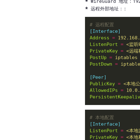
WireGuard 地址：192
远程外部地址：
:
# 远程配置
[Interface]
Address
=
192.168
ListenPort
=
<监听
PrivateKey
=
<远端
PostUp
=
iptables
PostDown
=
iptabl
[Peer]
PublicKey
=
<本地公
AllowedIPs
=
10.0
PersistentKeepali
# 本地配置
[Interface]
ListenPort
=
<本地
PrivateKey
=
<本地