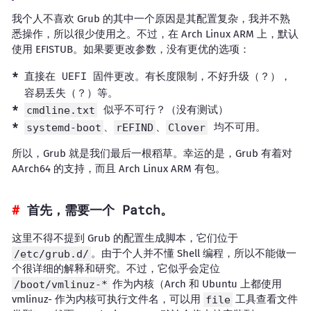
我个人不喜欢 Grub 的其中一个原因是其配置复杂，我并不熟
悉操作，所以很少使用之。不过，在 Arch Linux ARM 上，默认
使用 EFISTUB。如果要更改参数，没有更优的选项：
直接在 UEFI 固件更改。有长度限制，不好升级（？），
容易丢失（？）等。
似乎不可行？（没有测试）
cmdline.txt
、
、
均不可用。
systemd-boot
rEFIND
Clover
所以，Grub 就是我们最后一根稻草。幸运的是，Grub 有着对
AArch64 的支持，而且 Arch Linux ARM 有包。
首先，需要一个 Patch。
这里不得不提到 Grub 的配置生成脚本，它们位于
/etc/grub.d/
。由于个人并不懂 Shell 编程，所以不能做一
个很详细的解释和研究。不过，它似乎会定位
/boot/vmlinuz-*
作为内核（Arch 和 Ubuntu 上都使用
vmlinuz-
作为内核可执行文件名，可以用
file
工具查看文件