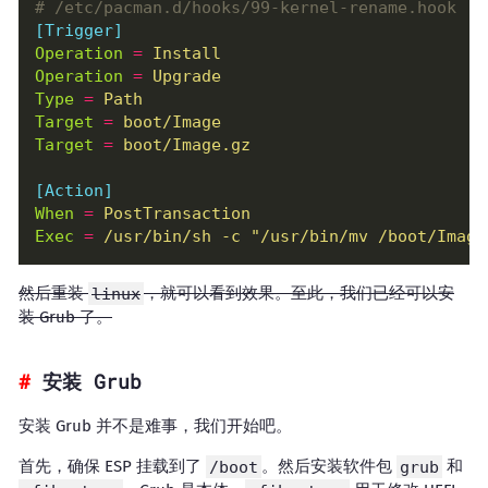
# /etc/pacman.d/hooks/99-kernel-rename.hook
[Trigger]
Operation
=
Install
Operation
=
Upgrade
Type
=
Path
Target
=
boot/Image
Target
=
boot/Image.gz
[Action]
When
=
PostTransaction
Exec
=
/usr/bin/sh -c "/usr/bin/mv /boot/Image
然后重装
linux
，就可以看到效果。至此，我们已经可以安
装 Grub 了。
安装 Grub
安装 Grub 并不是难事，我们开始吧。
首先，确保 ESP 挂载到了
/boot
。然后安装软件包
grub
和