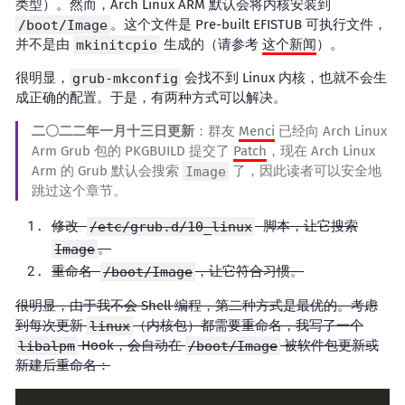
类型）。然而，Arch Linux ARM 默认会将内核安装到
/boot/Image
。这个文件是 Pre-built EFISTUB 可执行文件，
并不是由
mkinitcpio
生成的（请参考
这个新闻
）。
很明显，
grub-mkconfig
会找不到 Linux 内核，也就不会生
成正确的配置。于是，有两种方式可以解决。
二〇二二年一月十三日更新
：群友
Menci
已经向 Arch Linux
Arm Grub 包的 PKGBUILD 提交了
Patch
，现在 Arch Linux
Arm 的 Grub 默认会搜索
Image
了，因此读者可以安全地
跳过这个章节。
修改
脚本，让它搜索
/etc/grub.d/10_linux
。
Image
重命名
，让它符合习惯。
/boot/Image
很明显，由于我不会 Shell 编程，第二种方式是最优的。考虑
到每次更新
linux
（内核包）都需要重命名，我写了一个
libalpm
Hook，会自动在
/boot/Image
被软件包更新或
新建后重命名：