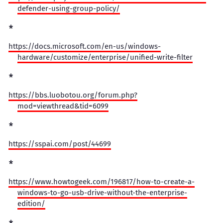
defender-using-group-policy/
https://docs.microsoft.com/en-us/windows-
hardware/customize/enterprise/unified-write-filter
https://bbs.luobotou.org/forum.php?
mod=viewthread&tid=6099
https://sspai.com/post/44699
https://www.howtogeek.com/196817/how-to-create-a-
windows-to-go-usb-drive-without-the-enterprise-
edition/