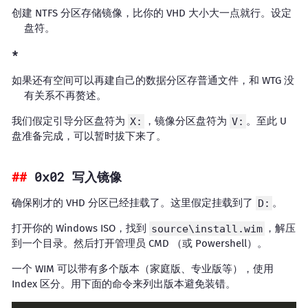
创建 NTFS 分区存储镜像，比你的 VHD 大小大一点就行。设定
盘符。
如果还有空间可以再建自己的数据分区存普通文件，和 WTG 没
有关系不再赘述。
我们假定引导分区盘符为
X:
，镜像分区盘符为
V:
。至此 U
盘准备完成，可以暂时拔下来了。
0x02 写入镜像
确保刚才的 VHD 分区已经挂载了。这里假定挂载到了
D:
。
打开你的 Windows ISO，找到
source\install.wim
，解压
到一个目录。然后打开管理员 CMD （或 Powershell）。
一个 WIM 可以带有多个版本（家庭版、专业版等），使用
Index 区分。用下面的命令来列出版本避免装错。