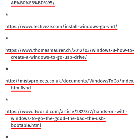
AE%B0%E5%BD%95/
https://www.techveze.com/install-windows-go-vhd/
https://www.thomasmaurer.ch/2012/03/windows-8-how-to-
create-a-windows-to-go-usb-drive/
http://mistyprojects.co.uk/documents/WindowsToGo/index.
html#vhd
https://www.itworld.com/article/2827377/hands-on-with-
windows-to-go–the-good–the-bad–the-usb-
bootable.html