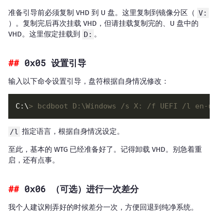
准备引导前必须复制 VHD 到 U 盘。这里复制到镜像分区（
V:
）。复制完后再次挂载 VHD，但请挂载复制完的、U 盘中的
VHD。这里假定挂载到
D:
。
0x05 设置引导
输入以下命令设置引导，盘符根据自身情况修改：
C:\
> bcdboot D:\Windows /s X: /f UEFI /l en-us
/l
指定语言，根据自身情况设定。
至此，基本的 WTG 已经准备好了。记得卸载 VHD。别急着重
启，还有点事。
0x06 （可选）进行一次差分
我个人建议刚弄好的时候差分一次，方便回退到纯净系统。