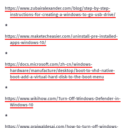
https://www.zubairalexander.com/blog/step-by-step-
instructions-for-creating-a-windows-to-go-usb-drive/
https://www.maketecheasier.com/uninstall-pre-installed-
apps-windows-10/
https://docs.microsoft.com/zh-cn/windows-
hardware/manufacture/desktop/boot-to-vhd–native-
boot–add-a-virtual-hard-disk-to-the-boot-menu
https://www.wikihow.com/Turn-Off-Windows-Defender-in-
Windows-10
https://www.prajwaldesai.com/how-to-turn-off-windows-