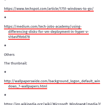
https://www.techspot.com/article/1751-windows-to-go/
https://medium.com/tech-jobs-academy/using-
differencing-disks-for-vm-deployment-in-hyper-v-
416a4f9b6d78
Others
The thunbnail:
http://wallpaperswide.com/background_logon_default_win
dows_7-wallpapers.html
https://en.wikipedia.org/wiki/Microsoft_Windows#/media/F