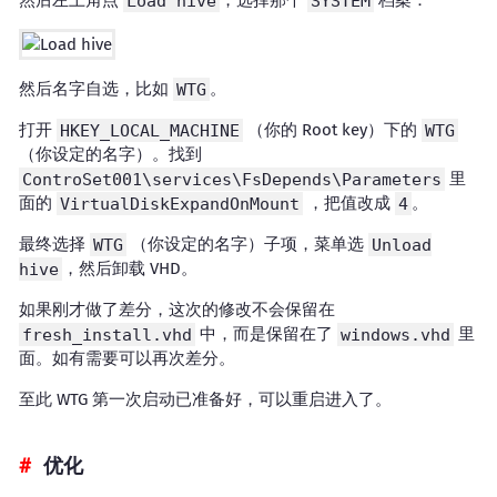
然后左上角点
Load hive
，选择那个
SYSTEM
档案：
然后名字自选，比如
WTG
。
打开
HKEY_LOCAL_MACHINE
（你的 Root key）下的
WTG
（你设定的名字）。找到
ControSet001\services\FsDepends\Parameters
里
面的
VirtualDiskExpandOnMount
，把值改成
4
。
最终选择
WTG
（你设定的名字）子项，菜单选
Unload
hive
，然后卸载 VHD。
如果刚才做了差分，这次的修改不会保留在
fresh_install.vhd
中，而是保留在了
windows.vhd
里
面。如有需要可以再次差分。
至此 WTG 第一次启动已准备好，可以重启进入了。
优化