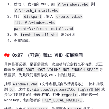
移动 U 盘内的 VHD。如
到
V:\windows.vhd
V:\fresh_install.vhd
打开
，输入
diskpart
create vdisk
file=V:\windows.vhd
parent=V:\fresh_install.vhd
把
设为只读
fresh_install.vhd
创建完成。
0x07 （可选）禁止 VHD 拓展空间
具体是否必要、是否需要第一次启动前设定我也不清楚。反正
能避免
VHD_BOOT_HOST_VOLUME_NOT_ENOUGH_SPACE
导
致蓝屏。为此我们需要修改 WTG 中的注册表。
挂载
windows.vhd
（文件名根据自己情况修改），比如挂载
到
D:
。这时
D:\Windows\System32\Config\SYSTEM
就
是我们要修改的注册表
档案
。打开
regedit
，随便选一个
Root Key，比如笔者的
HKEY_LOCAL_MACHINE
。