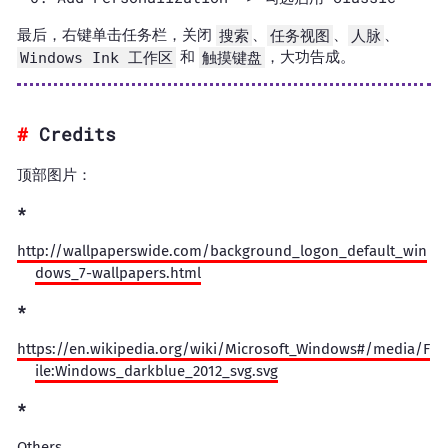
最后，右键单击任务栏，关闭
搜索
、
任务视图
、
人脉
、
Windows Ink 工作区
和
触摸键盘
，大功告成。
Credits
顶部图片：
http://wallpaperswide.com/background_logon_default_win
dows_7-wallpapers.html
https://en.wikipedia.org/wiki/Microsoft_Windows#/media/F
ile:Windows_darkblue_2012_svg.svg
Others