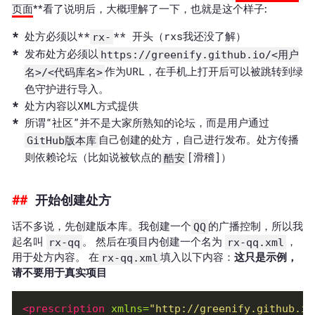
页面
**看了说明后，大概理解了一下，也就是这个样子:
处方必须以**
** 开头（rxs我还没了解）
rx-
发布处方必须以
https://greenify.github.io/<用户
作为URL，在手机上打开后可以被跳转到绿
名>/<代码库名>
色守护进行导入。
处方内容以XML方式提供
所谓“社区”并不是大家所熟知的论坛，而是用户通过
自己创建的处方，自己进行发布。处方传播
GitHub版本库
则依赖论坛（比如说被钦点的
[滑稽]）
酷安
开始创建处方
话不多说，先创建版本库。我创建一个
QQ
的广播控制，所以我
起名叫
rx-qq
。 然后在项目内创建一个名为
rx-qq.xml
，
用于处方内容。 在
rx-qq.xml
填入以下内容：
这只是示例，
请不要用于真实项目
<prescription
xmlns=
"http://greenify.github.io