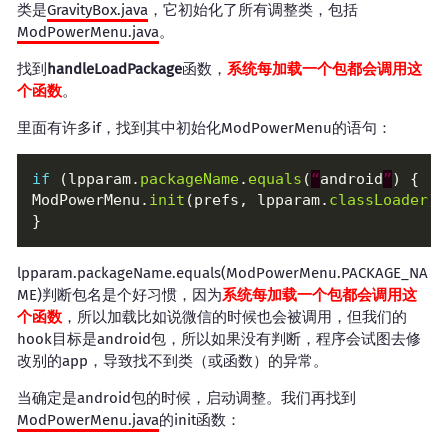
类是
GravityBox.java
，它初始化了所有调整类，包括
ModPowerMenu.java
。
找到
handleLoadPackage
函数，
系统每加载一个包都会调用这
个函数
。
里面有许多if，找到其中初始化ModPowerMenu的语句：
if
 (lpparam.
packageName
.
equals
(
“
android
”
ModPowerMenu.
init
(prefs, lpparam.
classLoader
lpparam.packageName.equals(ModPowerMenu.PACKAGE_NA
ME)判断包名是个好习惯，因为
系统每加载一个包都会调用这
个函数
，所以加载比如说微信的时候也会被调用，但我们的
hook目标是android包，所以如果没有判断，程序会试图去修
改别的app，导致找不到类（或函数）的异常。
当确定是android包的时候，启动调整。我们再找到
ModPowerMenu.java
的init函数：