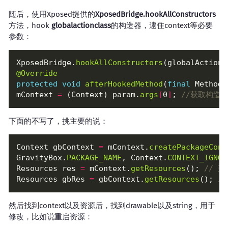
随后，使用Xposed提供的
XposedBridge.hookAllConstructors
方法，hook
globalactionclass
的构造器，逮住context等必要
参数：
XposedBridge.
hookAllConstructors
(globalActions
@Override
protected
void
afterHookedMethod
(
final
 MethodH
mContext 
=
 (Context) param.
args
[
0
]
; 
//获取构造参
下面的不写了，挑主要的说：
Context gbContext 
=
 mContext.
createPackageCont
GravityBox.
PACKAGE_NAME
, Context.
CONTEXT_IGNOR
Resources res 
=
 mContext.
getResources
(); 
// 
Resources gbRes 
=
 gbContext.
getResources
(); 
/
然后找到context以及资源后，找到drawable以及string，用于
修改，比如说重启资源：