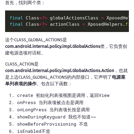
首先，找到两个类：
final
 Class
<?>
 globalActionsClass 
=
 XposedHelp
final
 Class
<?>
 actionClass 
=
 XposedHelpers.
fin
这个CLASS_GLOBAL_ACTIONS是
com.android.internal.policy.impl.GlobalActions
类，它负责创
建电源选项对话框。
CLASS_ACTION是
com.android.internal.policy.impl.GlobalActions.Action
，也就
是上边CLASS_GLOBAL_ACTIONS的内部接口，它声明了
电源菜
单列表项的操作
。包含以下函数：
create 初始化列表项视图是调用，返回View
onPress 当列表项被点击是调用
onLongPress 当列表项长按是调用
showDuringKeyguard 我也不知道~~
showBeforeProvisioning 不造
isEnabled不造