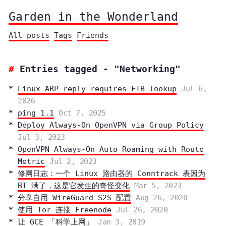
Garden in the Wonderland
All posts
Tags
Friends
Entries tagged - "Networking"
Linux ARP reply requires FIB lookup
Jul 6,
2026
ping 1.1
Oct 7, 2025
Deploy Always-On OpenVPN via Group Policy
Jul 3, 2023
OpenVPN Always-On Auto Roaming with Route
Metric
Jul 2, 2023
修网日志：一个 Linux 路由器的 Conntrack 表因为
BT 满了，这是它发生的奇怪变化
Mar 5, 2023
分享自用 WireGuard S2S 配置
Aug 26, 2020
使用 Tor 连接 Freenode
Jul 26, 2020
让 GCE 「科学上网」
Jan 3, 2019