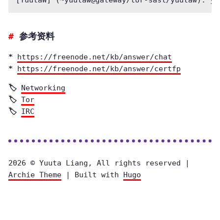
参考资料
https://freenode.net/kb/answer/chat
https://freenode.net/kb/answer/certfp
Networking
Tor
IRC
2026 © Yuuta Liang, All rights reserved |
Archie Theme
| Built with
Hugo