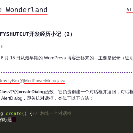
e Wonderland
Al
IFYSHUTCUT开发经历小记（2）
16
 6 月 15 日从最早期的 WordPress 博客迁移来的，主要是记录（
证
ravityBox
的
ModPowerMenu.java
Class
中的
createDialog
函数，它负责创建一个对话框并返回，对话
lertDialog，即关机对话框，类似于以下方法：
og 
create
() {
// 构造一个对话框
的标题
）