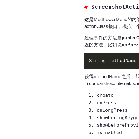
ScreenshotActi
这是ModPowerMenu的
actionClass接口，模
处理事件的方法是
public 
发的方法，比如说
onPres
String methodName
获得methodName之后
（com.android.internal
create
onPress
onLongPress
showDuringKeygu
showBeforeProvi
isEnabled