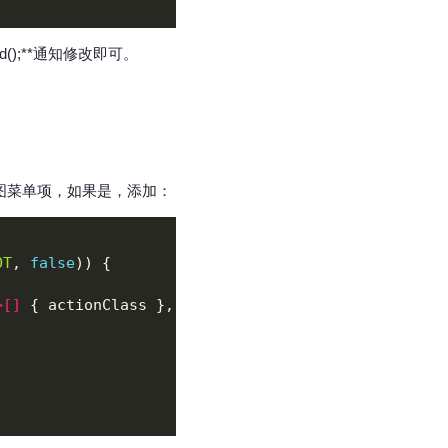
d();**通知修改即可。
添加截图菜单项，如果是，添加：
OT
, 
false
>[]