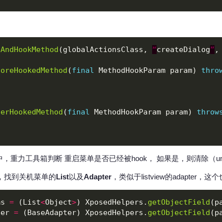
dAndHookMethod
(globalActionsClass, 
“
createDialog
”
,
foreHookedMethod
(
final
 MethodHookParam param) 
thro
terHookedMethod
(
final
 MethodHookParam param) 
throw
中，重力工具箱判断 重启菜单是否已经被hook， 如果是，则清除（u
，找到关机菜单的
List
以及
Adapter
，类似于listview的adapter，
ms 
=
 (List
<
Object
>
) XposedHelpers.
getObjectField
(p
ter 
=
 (BaseAdapter) XposedHelpers.
getObjectField
(p