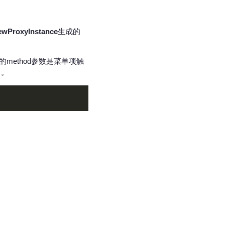
ewProxyInstance
生成的
中的method参数是菜单项触
了。