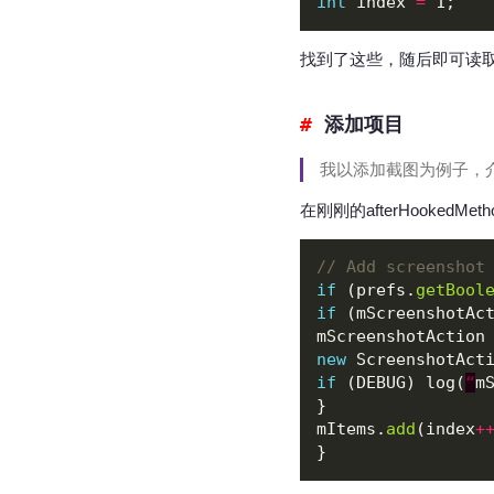
int
 index 
=
找到了这些，随后即可读取配置文件
添加项目
我以添加截图为例子，
在刚刚的afterHooked
// Add screenshot
if
 (prefs.
getBool
if
 (mScreenshotAc
mScreenshotAction
new
if
 (DEBUG) log(
“
m
mItems.
add
(index
+