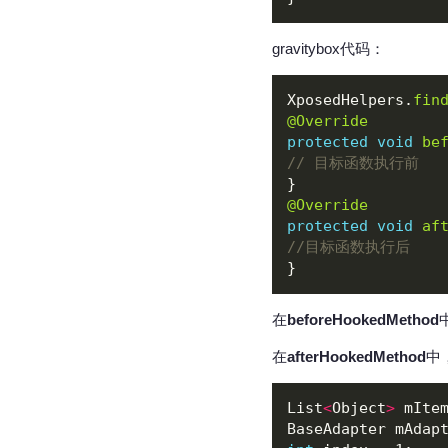
gravitybox代码：
XposedHelpers.
fin
@Override
protected
void
be
// 目标函数执行前
@Override
protected
void
af
//目标函数执行后
在
beforeHookedMethod
在
afterHookedMethod
中
List
<
Object
>
 mIte
BaseAdapter mAdap