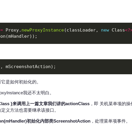
 
=
 Proxy.
newProxyInstance
(classLoader, 
new
 Class
<?
+
看它是如何初始化的。
oxyInstance我还不太明白。
Class }
来调用上一篇文章我们讲的
actionClass
，即 关机菜单项的
自定义方法也需要继承该接口。
on(mHandler)
初始化内部类
ScreenshotAction
，处理菜单项事件。