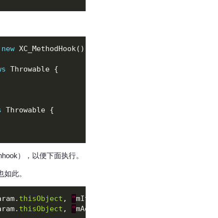
 
new
ws
s
nhook），以便下面执行。
这个也如此。
aram.
thisObject
, 
“
mItems
”
aram.
thisObject
, 
“
mAdapter
”