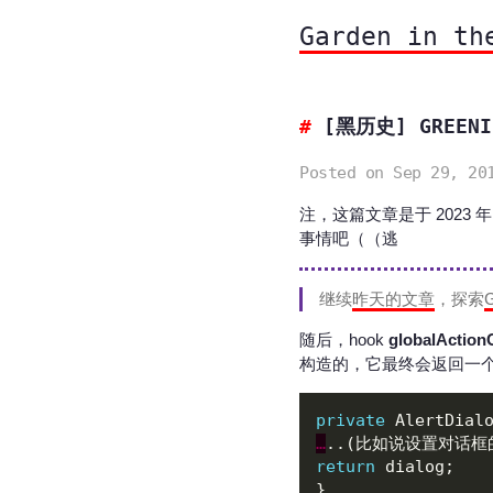
Garden in th
[黑历史] GREEN
Posted on Sep 29, 20
注，这篇文章是于 2023 年
事情吧（（逃
继续
昨天的文章
，探索
G
随后，hook
globalAction
构造的，它最终会返回一个A
private
 AlertDial
…
..(比如说设置对话框
return