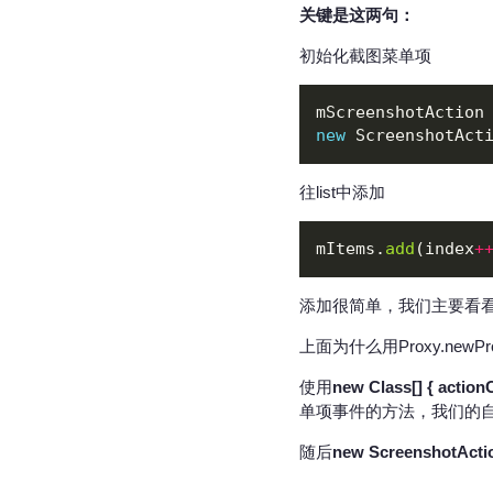
关键是这两句：
初始化截图菜单项
mScreenshotAction
new
往list中添加
mItems.
add
(index
+
添加很简单，我们主要看
上面为什么用Proxy.newPr
使用
new Class
[] { action
单项事件的方法，我们的
随后
new ScreenshotActi